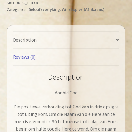
–
SKU:
BK_8QHUI376
Categories:
Geloofsverryking
,
Winskopies (Afrikaans)
Aanbid
God
quantity
Description
Reviews (0)
Description
Aanbid God
Die positiewe verhouding tot God kan in drie opsigte
tot uiting kom. Om die Naam van die Here aan te
roep is elementêr. Só het mense in die dae van Enos
begin om hulle tot die Here te wend. Om die naam