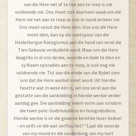
van die Here net af te toe aan te roep is nie
voldoende nie. Ons moet ook daarteen waak om die
Here nie net aan te roep as ons in nood verkeer nie.
Ons moet voluit die Here dien. Hoe ons die Here
moet dien, kan op die voetspoor van die
Heidelbergse Kategismus aan die hand van veral die
Tien Gebooie verduidelik word. Maar om die Here
daagliks in al ons denke, woorde en dade te dien en
sy Naam sporadies aan te roep, is ook nog nie
voldoende nie. Tot aan die einde van die Bybel sien
ons dat die Here aanbid moet word. Uit hierdie
fasette wat in wese één is, wil ons veral aan die
gestalte van die aanbidding in hierdie werkie verder
aandag gee. Die aanbidding neem vorm aan rondom
die twee pole: Godshuisdiens en huisgodsdiens.
Hierdie werkie is vir die gewone kerklike leser bedoel
– en selfs vir die wat verflou het? “Laat die woorde
van my mond en die oordenking van my hart