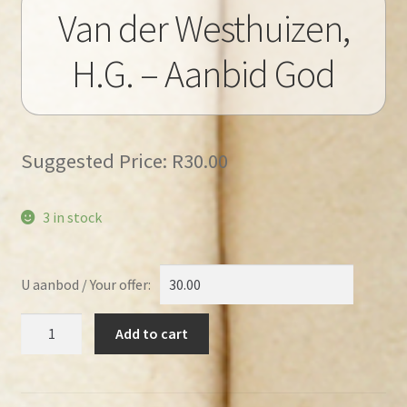
Van der Westhuizen,
H.G. – Aanbid God
Suggested Price:
R
30.00
3 in stock
U aanbod / Your offer:
Van
Add to cart
der
Westhuizen,
H.G.