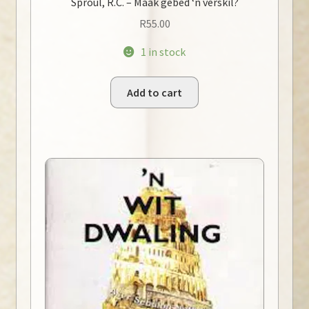
Sproul, R.C. – Maak gebed ‘n verskil?
R
55.00
1 in stock
Add to cart