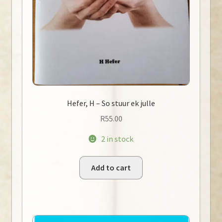
Hefer, H – So stuur ek julle
R
55.00
2 in stock
Add to cart