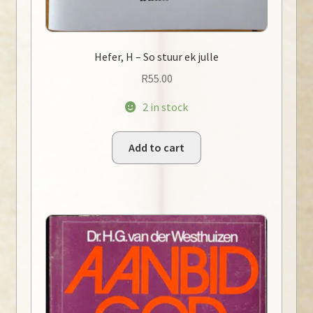
Hefer, H – So stuur ek julle
R
55.00
2 in stock
Add to cart