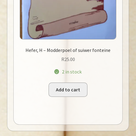
Hefer, H – Modderpoel of suiwer fonteine
R
25.00
2 in stock
Add to cart