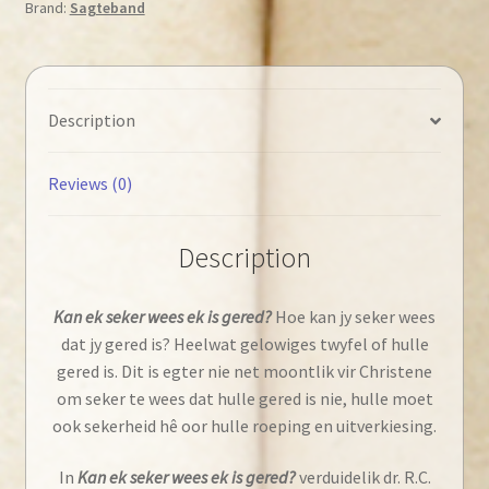
Brand:
Sagteband
ek
is
gered?
quantity
Description
Reviews (0)
Description
Kan ek seker wees ek is gered?
Hoe kan jy seker wees
dat jy gered is? Heelwat gelowiges twyfel of hulle
gered is. Dit is egter nie net moontlik vir Christene
om seker te wees dat hulle gered is nie, hulle moet
ook sekerheid hê oor hulle roeping en uitverkiesing.
In
Kan ek seker wees ek is gered?
verduidelik dr. R.C.