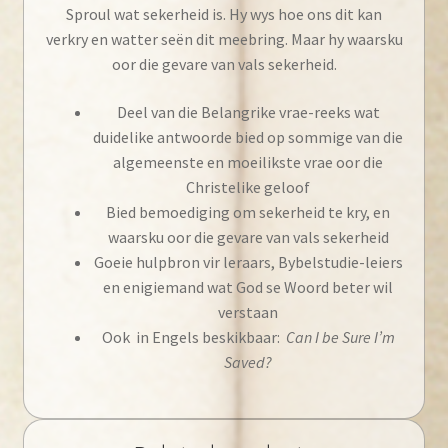
Sproul wat sekerheid is. Hy wys hoe ons dit kan
verkry en watter seën dit meebring. Maar hy waarsku
oor die gevare van vals sekerheid.
Deel van die Belangrike vrae-reeks wat
duidelike antwoorde bied op sommige van die
algemeenste en moeilikste vrae oor die
Christelike geloof
Bied bemoediging om sekerheid te kry, en
waarsku oor die gevare van vals sekerheid
Goeie hulpbron vir leraars, Bybelstudie-leiers
en enigiemand wat God se Woord beter wil
verstaan
Ook in Engels beskikbaar:
Can I be Sure I’m
Saved?