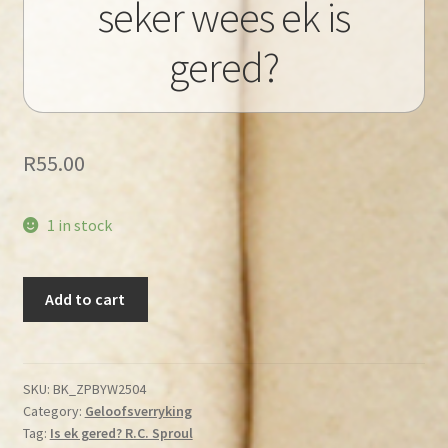
seker wees ek is
gered?
R
55.00
1 in stock
Sproul,
Add to cart
R.C.
-
Kan
ek
SKU:
BK_ZPBYW2504
Category:
Geloofsverryking
seker
Tag:
Is ek gered? R.C. Sproul
wees