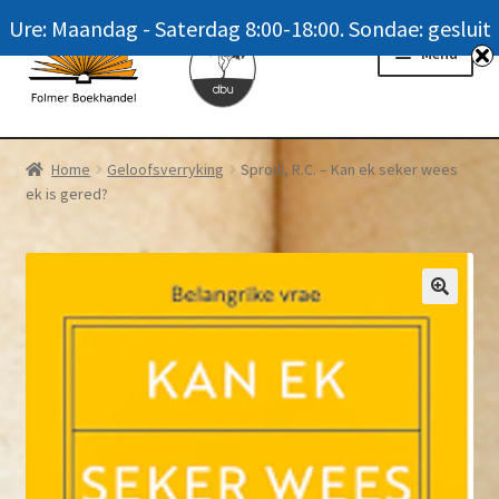
Ure: Maandag - Saterdag 8:00-18:00. Sondae: gesluit
Skip
Skip
Menu
to
to
navigation
content
Homepage
Home
Geloofsverryking
Sproul, R.C. – Kan ek seker wees
ek is gered?
News
Winkel / Shop
My account
Meer oor ons / FAQ
Navrae / Contact Us