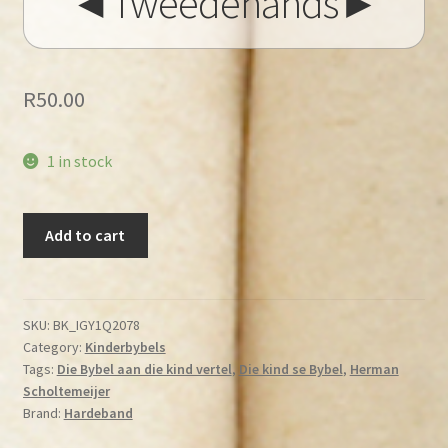
◄Tweedehands►
R
50.00
1 in stock
Scholtemeijer,
Add to cart
Herman
-
Die
Bybel
SKU:
BK_IGY1Q2078
Category:
Kinderbybels
aan
Tags:
Die Bybel aan die kind vertel
,
Die kind se Bybel
,
Herman
die
Scholtemeijer
kind
Brand:
Hardeband
vertel