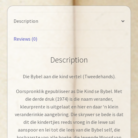
◄Tweedehands►
quantity
Description
Reviews (0)
Description
Die Bybel aan die kind vertel (Tweedehands).
Oorspronklik gepubliseer as Die Kind se Bybel. Met
die derde druk (1974) is die naam verander,
kleurprente is uitgelaat en hier en daar ‘n klein
veranderinkie aangebring. Die skrywer se bede is dat
dit die kindertjies reeds vroeg in die lewe sal
aanspoor en lei tot die lees van die Bybel self, die
kosbaarste van alle boeke, die lewende Woord van