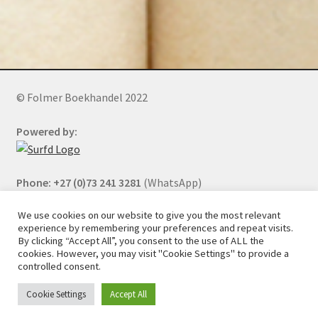
© Folmer Boekhandel 2022
Powered by:
Phone: +27 (0)73 241 3281
(WhatsApp)
We use cookies on our website to give you the most relevant
experience by remembering your preferences and repeat visits.
By clicking “Accept All”, you consent to the use of ALL the
All orders will be cancelled after 5 days of nonpayment.
cookies. However, you may visit "Cookie Settings" to provide a
controlled consent.
Cookie Settings
Accept All
0
Search
Search