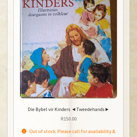
Die Bybel vir Kinders ◄Tweedehands►
R
150.00
Out of stock. Please call for availability &