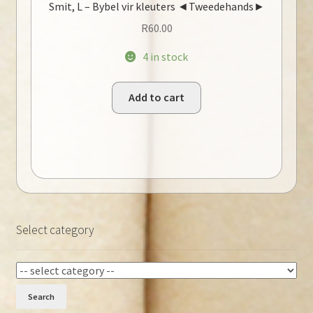
Smit, L – Bybel vir kleuters ◄Tweedehands►
R
60.00
4 in stock
Add to cart
Select category
Search