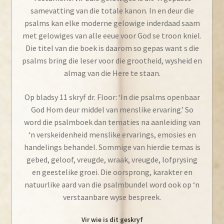
samevatting van die totale kanon. In en deur die
psalms kan elke moderne gelowige inderdaad saam
met gelowiges van alle eeue voor God se troon kniel.
Die titel van die boek is daarom so gepas want s die
psalms bring die leser voor die grootheid, wysheid en
almag van die Here te staan.
Op bladsy 11 skryf dr. Floor: ‘In die psalms openbaar
God Hom deur middel van menslike ervaring.’ So
word die psalmboek dan tematies na aanleiding van
‘n verskeidenheid menslike ervarings, emosies en
handelings behandel. Sommige van hierdie temas is
gebed, geloof, vreugde, wraak, vreugde, lofprysing
en geestelike groei. Die oorsprong, karakter en
natuurlike aard van die psalmbundel word ook op ‘n
verstaanbare wyse bespreek.
Vir wie is dit geskryf