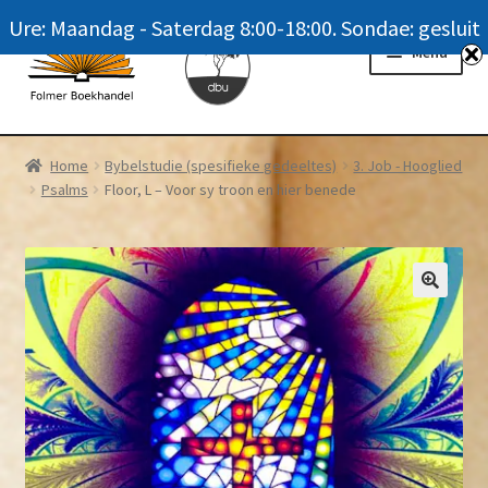
Ure: Maandag - Saterdag 8:00-18:00. Sondae: gesluit
Skip
Skip
Menu
to
to
navigation
content
Homepage
Home
Bybelstudie (spesifieke gedeeltes)
3. Job - Hooglied
Psalms
Floor, L – Voor sy troon en hier benede
News
Winkel / Shop
My account
Meer oor ons / FAQ
Navrae / Contact Us