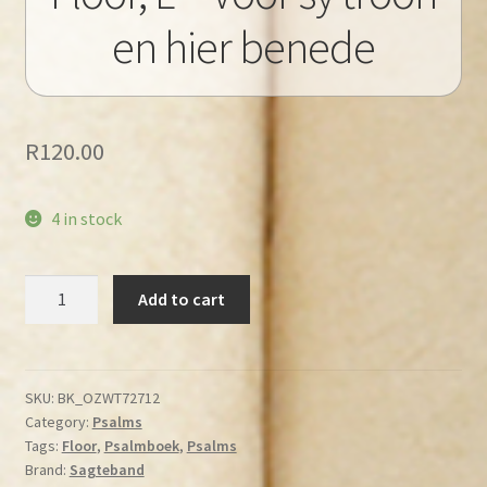
en hier benede
R
120.00
4 in stock
Floor,
Add to cart
L
-
Voor
sy
SKU:
BK_OZWT72712
Category:
Psalms
troon
Tags:
Floor
,
Psalmboek
,
Psalms
en
Brand:
Sagteband
hier