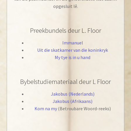
opgesluit lê.
Preekbundels deur L. Floor
Immanuel
Uit die skatkamer van die koninkryk
My tye is in u hand
Bybelstudiemateriaal deur L Floor
Jakobus (Nederlands)
Jakobus (Afrikaans)
Kom na my
(Betroubare Woord-reeks)