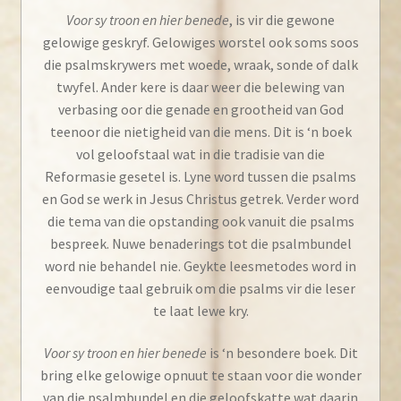
Voor sy troon en hier benede
, is vir die gewone
gelowige geskryf. Gelowiges worstel ook soms soos
die psalmskrywers met woede, wraak, sonde of dalk
twyfel. Ander kere is daar weer die belewing van
verbasing oor die genade en grootheid van God
teenoor die nietigheid van die mens. Dit is ‘n boek
vol geloofstaal wat in die tradisie van die
Reformasie gesetel is. Lyne word tussen die psalms
en God se werk in Jesus Christus getrek. Verder word
die tema van die opstanding ook vanuit die psalms
bespreek. Nuwe benaderings tot die psalmbundel
word nie behandel nie. Geykte leesmetodes word in
eenvoudige taal gebruik om die psalms vir die leser
te laat lewe kry.
Voor sy troon en hier benede
is ‘n besondere boek. Dit
bring elke gelowige opnuut te staan voor die wonder
van die psalmbundel en die geloofskatte wat daarin