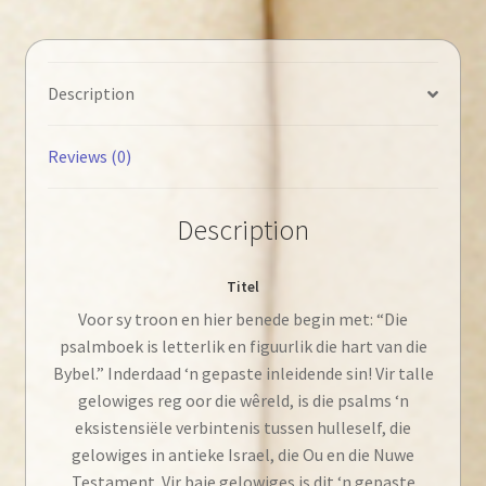
benede
quantity
Description
Reviews (0)
Description
Titel
Voor sy troon en hier benede begin met: “Die
psalmboek is letterlik en figuurlik die hart van die
Bybel.” Inderdaad ‘n gepaste inleidende sin! Vir talle
gelowiges reg oor die wêreld, is die psalms ‘n
eksistensiële verbintenis tussen hulleself, die
gelowiges in antieke Israel, die Ou en die Nuwe
Testament. Vir baie gelowiges is dit ‘n gepaste