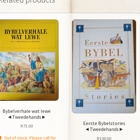
Bybelverhale wat lewe
◄Tweedehands►
Eerste Bybelstories
R
75.00
◄Tweedehands►
Out of stock. Please call for
R
100.00