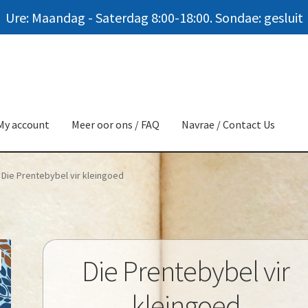
Ure: Maandag - Saterdag 8:00-18:00. Sondae: gesluit
My account
Meer oor ons / FAQ
Navrae / Contact Us
Die Prentebybel vir kleingoed
Die Prentebybel vir
kleingoed