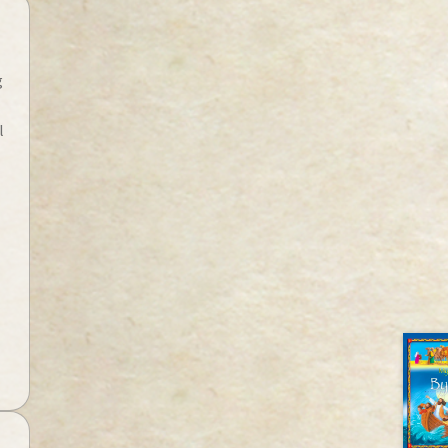
g
l
n