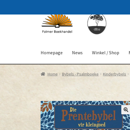
Skip
Skip
to
to
navigation
content
Homepage
News
Winkel / Shop
Home
Bybels - Psalmboeke
Kinderbybels