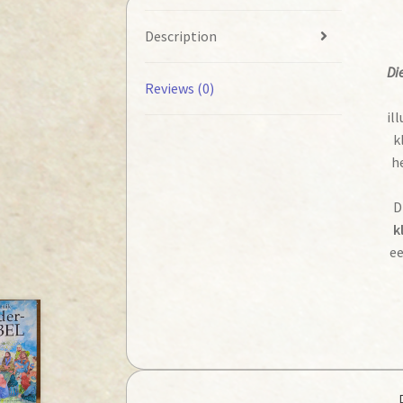
Description
Di
Reviews (0)
il
k
he
D
k
ee