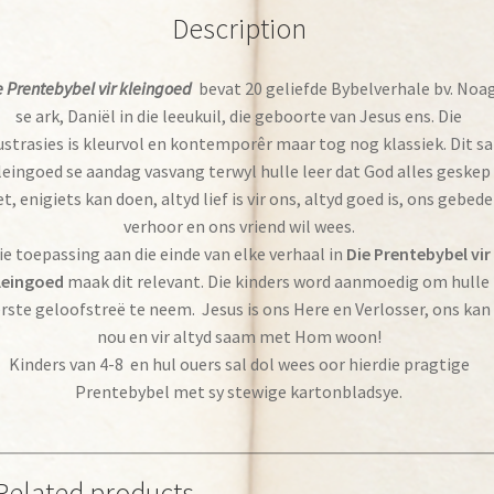
Description
e Prentebybel vir kleingoed
bevat 20 geliefde Bybelverhale bv. Noa
se ark, Daniël in die leeukuil, die geboorte van Jesus ens. Die
lustrasies is kleurvol en kontemporêr maar tog nog klassiek. Dit sa
leingoed se aandag vasvang terwyl hulle leer dat God alles geskep
t, enigiets kan doen, altyd lief is vir ons, altyd goed is, ons gebede
verhoor en ons vriend wil wees.
ie toepassing aan die einde van elke verhaal in
Die Prentebybel vir
leingoed
maak dit relevant. Die kinders word aanmoedig om hulle
rste geloofstreë te neem. Jesus is ons Here en Verlosser, ons ka
nou en vir altyd saam met Hom woon!
Kinders van 4-8 en hul ouers sal dol wees oor hierdie pragtige
Prentebybel met sy stewige kartonbladsye.
Related products