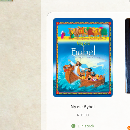
My eie Bybel
R
95.00
1 in stock