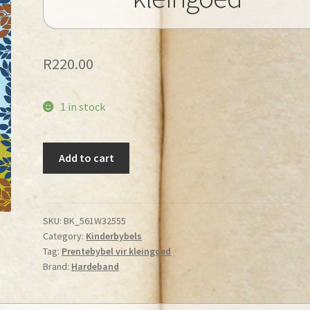
R
220.00
1 in stock
Die
Add to cart
Prentebybel
vir
kleingoed
quantity
SKU:
BK_561W32555
Category:
Kinderbybels
Tag:
Prentebybel vir kleingoed
Brand:
Hardeband