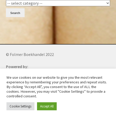
Search
© Folmer Boekhandel 2022
Powered by:
We use cookies on our website to give you the most relevant
experience by remembering your preferences and repeat visits.
Phone: +27 (0)73 241 3281
(WhatsApp)
By clicking “Accept All”, you consent to the use of ALL the
cookies. However, you may visit "Cookie Settings" to provide a
controlled consent.
Cookie Settings
Accept All
0
All orders will be cancelled after 5 days of nonpayment.
Search
Search