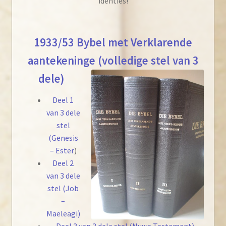
identies!
1933/53 Bybel met Verklarende
aantekeninge (volledige stel van 3
dele)
Deel 1
van 3 dele
stel
(Genesis
– Ester
)
Deel 2
van 3 dele
stel (Job
–
Maeleagi)
Deel 3 van 3 dele stel (Nuwe Testament)