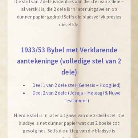
Die stel van 2 dele is identies aan die stel van 3 dele –
al verskil is, die 2 dele is ‘n later uitgawe en op
dunner papier gedruk! Selfs die bladsye lyk presies
dieselfde.
1933/53 Bybel met Verklarende
aantekeninge (volledige stel van 2
dele)
Deel 1 van 2 dele stel (Genesis – Hooglied)
Deel 2 van 2 dele (Jesaja – Maleagi & Nuwe
Testament)
Hierdie stel is ‘n later uitgawe van die 3-deel stel. Die
bladsye is net dunner papier wat dus 2 boeke tot
gevolg het. Selfs die uitleg van die bladsye is