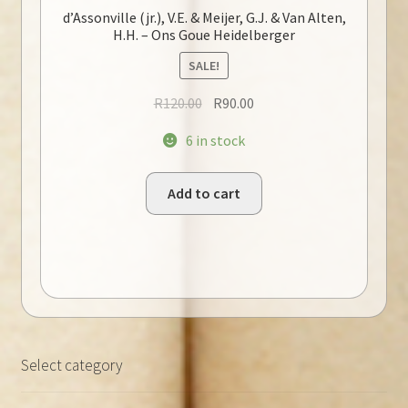
d’Assonville (jr.), V.E. & Meijer, G.J. & Van Alten,
H.H. – Ons Goue Heidelberger
SALE!
Original
Current
R
120.00
R
90.00
price
price
6 in stock
was:
is:
R120.00.
R90.00.
Add to cart
Select category