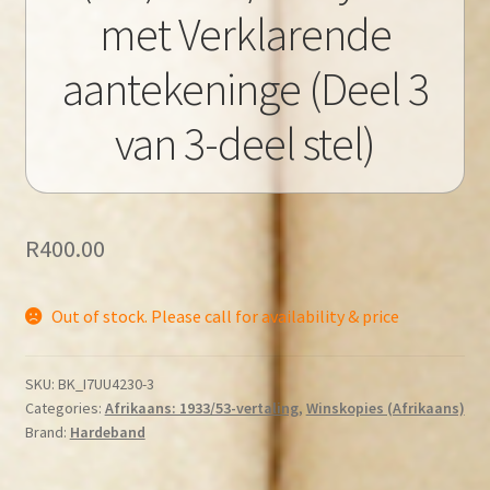
met Verklarende
aantekeninge (Deel 3
van 3-deel stel)
R
400.00
Out of stock. Please call for availability & price
SKU:
BK_I7UU4230-3
Categories:
Afrikaans: 1933/53-vertaling
,
Winskopies (Afrikaans)
Brand:
Hardeband