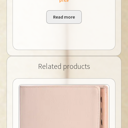
price
R1400.00.
R1000.00.
Read more
Related products