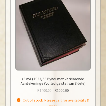
(3 vol.) 1933/53 Bybel met Verklarende
Aantekeninge (Volledige stel van 3 dele)
Original
Current
R
1400.00
R
1000.00
price
price
Out of stock. Please call for availability &
was:
is: