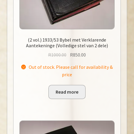
(2 vol.) 1933/53 Bybel met Verklarende
Aantekeninge (Volledige stel van 2 dele)
Original
Current
R
1000.00
R
850.00
price
price
Out of stock. Please call for availability &
was:
is:
price
R1000.00.
R850.00.
Read more