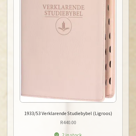
1933/53 Verklarende Studiebybel (Ligroos)
R
440.00
2 in stock