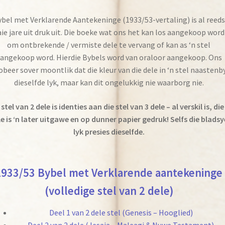
bel met Verklarende Aantekeninge (1933/53-vertaling) is al reeds
ie jare uit druk uit. Die boeke wat ons het kan los aangekoop word
om ontbrekende / vermiste dele te vervang of kan as ‘n stel
angekoop word. Hierdie Bybels word van oraloor aangekoop. Ons
obeer sover moontlik dat die kleur van die dele in ‘n stel naastenb
dieselfde lyk, maar kan dit ongelukkig nie waarborg nie.
 stel van 2 dele is identies aan die stel van 3 dele – al verskil is, die
e is ‘n later uitgawe en op dunner papier gedruk! Selfs die bladsy
lyk presies dieselfde.
1933/53 Bybel met Verklarende aantekeninge
(volledige stel van 2 dele)
Deel 1 van 2 dele stel (Genesis – Hooglied)
Deel 2 van 2 dele (Jesaja – Maleagi & Nuwe Testament)