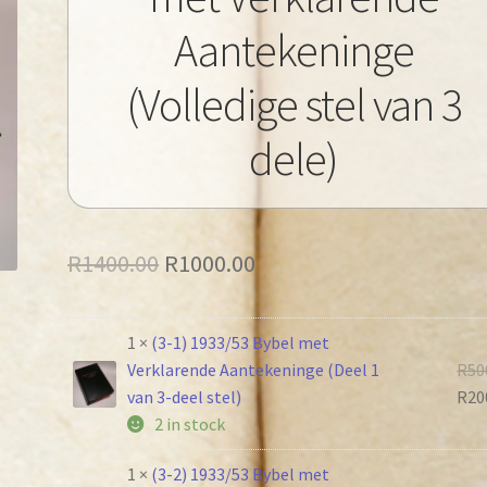
Aantekeninge
(Volledige stel van 3
dele)
Original
Current
R
1400.00
R
1000.00
price
price
was:
is:
1 ×
(3-1) 1933/53 Bybel met
Verklarende Aantekeninge (Deel 1
R
50
R1400.00.
R1000.00.
van 3-deel stel)
R
20
2 in stock
1 ×
(3-2) 1933/53 Bybel met