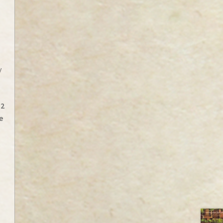
y
 2
e