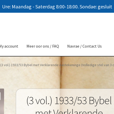
Ure: Maandag - Saterdag 8:00-18:00. Sondae: gesluit
My account
Meer oor ons / FAQ
Navrae / Contact Us
(3 vol.) 1933/53 Bybel met Verklarende Aantekeninge (Volledige stel van 3 
(3 vol.) 1933/53 Bybel
met Verklarende