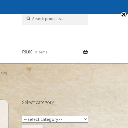
Search
Search
for:
R
0.00
0 items
dele)
Select category