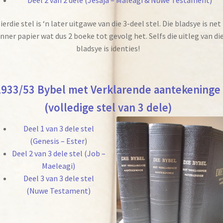
ierdie stel is ‘n later uitgawe van die 3-deel stel. Die bladsye is net
nner papier wat dus 2 boeke tot gevolg het. Selfs die uitleg van di
bladsye is identies!
1933/53 Bybel met Verklarende aantekeninge
(volledige stel van 3 dele)
Deel 1 van 3 dele stel
(Genesis – Ester
)
Deel 2 van 3 dele stel (Job –
Maeleagi)
Deel 3 van 3 dele stel
(Nuwe Testament)