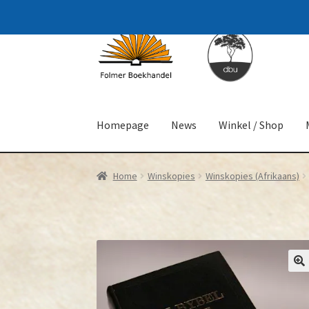
Skip
Skip
to
to
navigation
content
Homepage
News
Winkel / Shop
Home
Winskopies
Winskopies (Afrikaans)