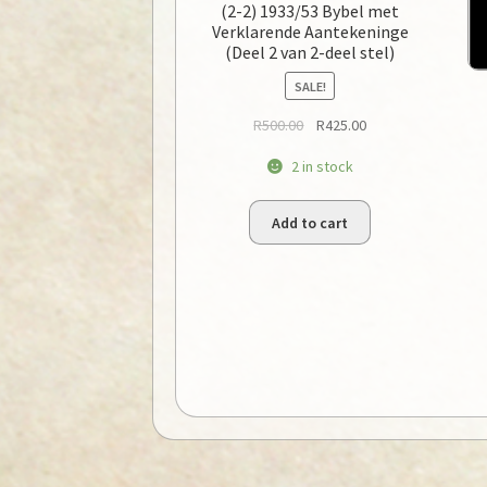
(2-2) 1933/53 Bybel met
Verklarende Aantekeninge
(Deel 2 van 2-deel stel)
SALE!
Original
Current
R
500.00
R
425.00
price
price
2 in stock
was:
is:
R500.00.
R425.00.
Add to cart