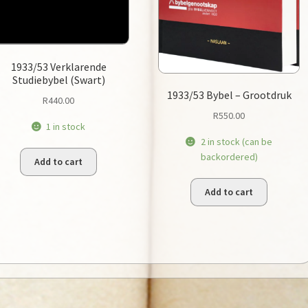
1933/53 Verklarende
Studiebybel (Swart)
1933/53 Bybel – Grootdruk
R
440.00
R
550.00
1 in stock
2 in stock (can be
backordered)
Add to cart
Add to cart