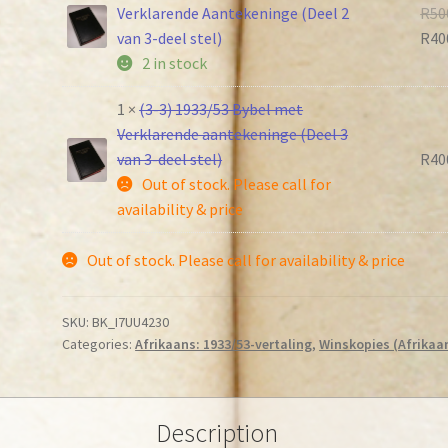
Verklarende Aantekeninge (Deel 2
R
50
van 3-deel stel)
R
40
2 in stock
1 ×
(3-3) 1933/53 Bybel met
Verklarende aantekeninge (Deel 3
van 3-deel stel)
R
40
Out of stock. Please call for
availability & price
Out of stock. Please call for availability & price
SKU:
BK_I7UU4230
Categories:
Afrikaans: 1933/53-vertaling
,
Winskopies (Afrikaa
Description