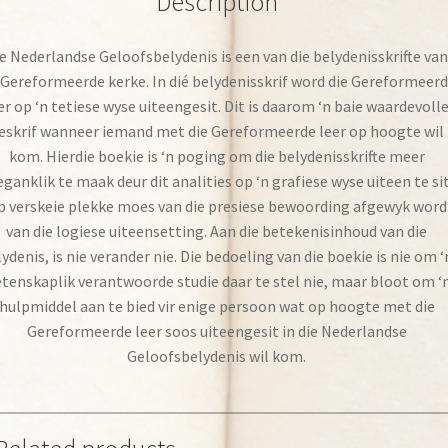
Description
e Nederlandse Geloofsbelydenis is een van die belydenisskrifte va
 Gereformeerde kerke. In dié belydenisskrif word die Gereformeer
er op ‘n tetiese wyse uiteengesit. Dit is daarom ‘n baie waardevoll
eskrif wanneer iemand met die Gereformeerde leer op hoogte wil
kom. Hierdie boekie is ‘n poging om die belydenisskrifte meer
ganklik te maak deur dit analities op ‘n grafiese wyse uiteen te sit
p verskeie plekke moes van die presiese bewoording afgewyk word
van die logiese uiteensetting. Aan die betekenisinhoud van die
ydenis, is nie verander nie. Die bedoeling van die boekie is nie om ‘
tenskaplik verantwoorde studie daar te stel nie, maar bloot om ‘
hulpmiddel aan te bied vir enige persoon wat op hoogte met die
Gereformeerde leer soos uiteengesit in die Nederlandse
Geloofsbelydenis wil kom.