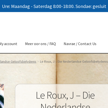
Ure: Maandag - Saterdag 8:00-18:00. Sondae: gesluit
My account
Meer oor ons / FAQ
Navrae / Contact Us
landse Geloofsbelydenis
Le Roux, J – Die Nederlandse Geloofsbelydenis
Le Roux, J – Die
Nederlandse