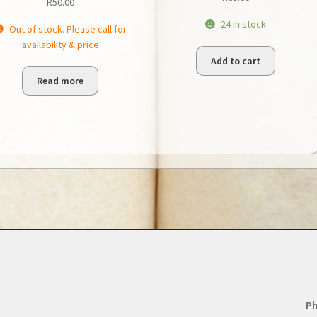
R
50.00
24 in stock
Out of stock. Please call for
availability & price
Add to cart
Read more
Ph