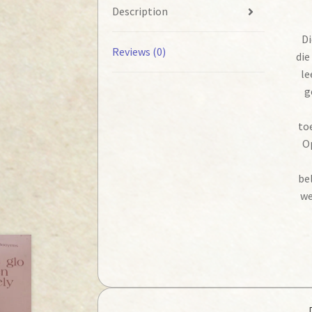
Description
Di
Reviews (0)
die
le
g
toe
O
bel
we