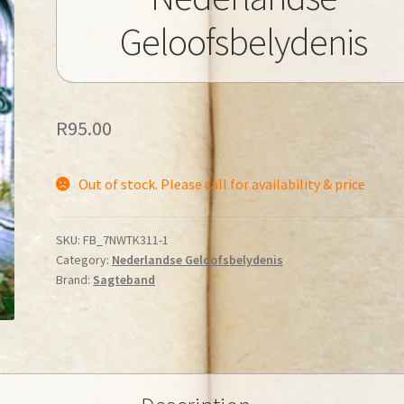
Geloofsbelydenis
R
95.00
Out of stock. Please call for availability & price
SKU:
FB_7NWTK311-1
Category:
Nederlandse Geloofsbelydenis
Brand:
Sagteband