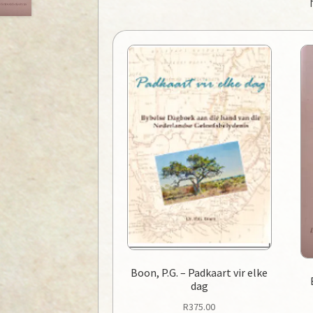
Boon, P.G. – Padkaart vir elke
dag
R
375.00