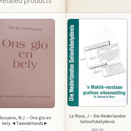
Related products
Le Roux, J – Die Nederlandse
Booyens, M.J. – Ons glo en
Geloofsbelydenis
bely ◄Tweedehands►
R
65.00