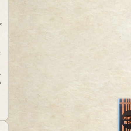
n
de
e
.
n
n