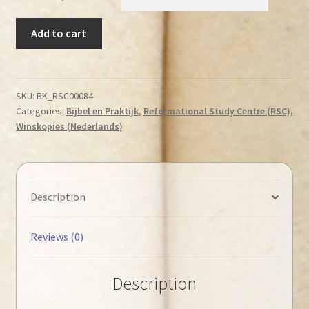
Knevel,
Add to cart
A.G.
(red.)
-
Levend
SKU:
BK_RSC00084
Categories:
Bijbel en Praktijk
,
Reformational Study Centre (RSC)
,
door
Winskopies (Nederlands)
Uw
wegen
quantity
Description
Reviews (0)
Description