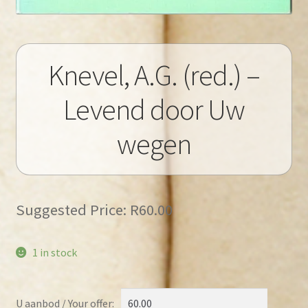
Knevel, A.G. (red.) –
Levend door Uw
wegen
Suggested Price:
R
60.00
1 in stock
U aanbod / Your offer: