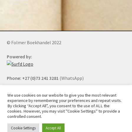
© Folmer Boekhandel 2022
Powered by:
Phone: +27 (0)73 241 3281
(WhatsApp)
We use cookies on our website to give you the most relevant
experience by remembering your preferences and repeat visits.
All orders will be cancelled after 5 days of nonpayment.
By clicking “Accept All”, you consent to the use of ALL the
cookies. However, you may visit "Cookie Settings" to provide a
controlled consent.
Cookie Settings
Accept All
0