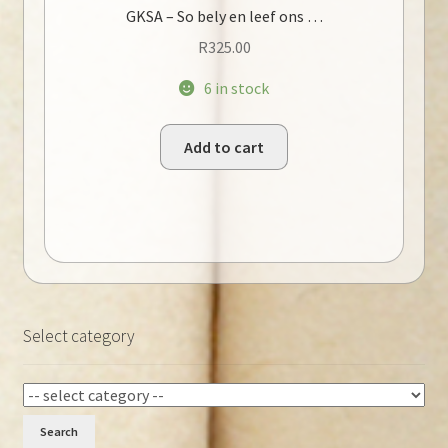
GKSA – So bely en leef ons …
R
325.00
6 in stock
Add to cart
Select category
Search