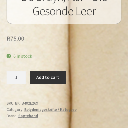
Gesonde Leer
R
75.00
6 in stock
De
Add to cart
Bruyn,
P.J.
–
Die
SKU:
BK_B482E269
Category:
Belydenisgeskrifte / Kategese
Gesonde
Brand:
Sagteband
Leer
quantity