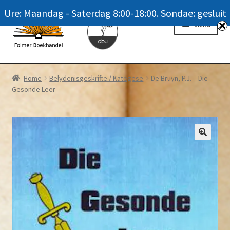
Ure: Maandag - Saterdag 8:00-18:00. Sondae: gesluit
Skip
Skip
Menu
to
to
navigation
content
Homepage
Home
Belydenisgeskrifte / Kategese
De Bruyn, P.J. – Die
Gesonde Leer
News
Winkel / Shop
My account
Meer oor ons / FAQ
Navrae / Contact Us