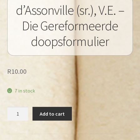
d’Assonville (sr.), V.E. –
Die Gereformeerde
doopsformulier
R
10.00
7 in stock
d’Assonville
Add to cart
(sr.),
V.E.
–