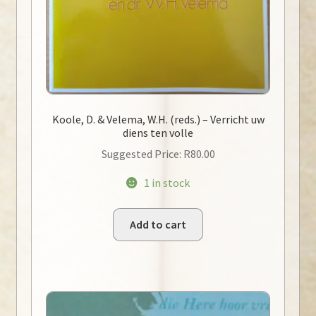
Koole, D. & Velema, W.H. (reds.) – Verricht uw
diens ten volle
Suggested Price:
R
80.00
1 in stock
Add to cart