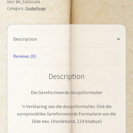
Die
SKU:
BK_53A5A264
Category:
Ouderlinge
Gereformeerde
doopsformulier
quantity
Description
Reviews (0)
Description
Die Gereformeerde doopsformulier
‘n Verklaring van die doopsformulier. Ook die
oorspronklike Gereformeerde Formuliere van die
16de eeu. (Hardeband, 114 bladsye)