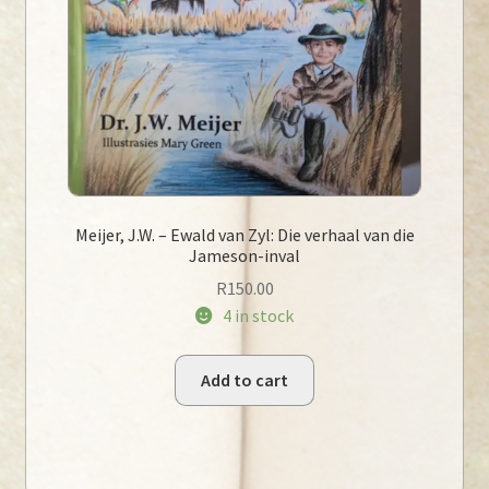
Meijer, J.W. – Ewald van Zyl: Die verhaal van die
Jameson-inval
R
150.00
4 in stock
Add to cart