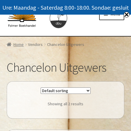
Ure: Maandag - Saterdag 8:00-18:00. Sondae: gesluit
Skip
Skip
Menu
to
to
navigation
content
Homepage
Home
Vendors
Chancelon Uitgewers
News
Chancelon Uitgewers
Winkel / Shop
My account
Meer oor ons / FAQ
Showing all 2 results
Navrae / Contact Us