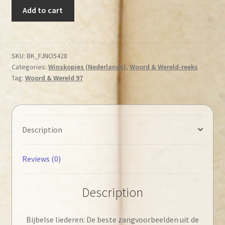
Feijen,
Add to cart
A.P.
e.a.
–
Bijbelse
SKU:
BK_FJNO5428
Categories:
Winskopies (Nederlands)
,
Woord & Wereld-reeks
liederen:
Tag:
Woord & Wereld 97
De
beste
zangvoorbeelden
uit
Description
de
Bijbel
quantity
Reviews (0)
Description
Bijbelse liederen: De beste zangvoorbeelden uit de