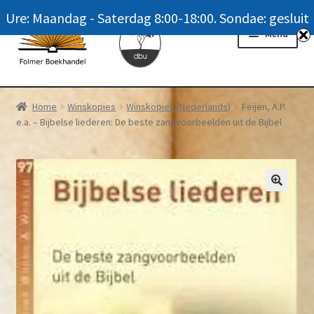
Ure: Maandag - Saterdag 8:00-18:00. Sondae: gesluit
Skip
Skip
Menu
to
to
navigation
content
Homepage
Home
Winskopies
Winskopies (Nederlands)
Feijen, A.P.
e.a. – Bijbelse liederen: De beste zangvoorbeelden uit de Bijbel
News
Winkel / Shop
My account
Meer oor ons / FAQ
Navrae / Contact Us