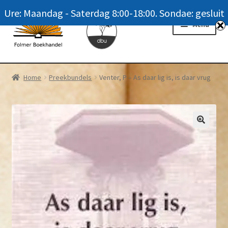
Ure: Maandag - Saterdag 8:00-18:00. Sondae: gesluit
Skip
Skip
Menu
to
to
navigation
content
Homepage
Home
Preekbundels
Venter, P – As daar lig is, is daar vrug
News
Winkel / Shop
My account
Meer oor ons / FAQ
Navrae / Contact Us