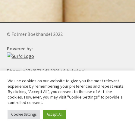
© Folmer Boekhandel 2022
Powered by:
Phone: +27 (0)73 241 3281
(WhatsApp)
We use cookies on our website to give you the most relevant
experience by remembering your preferences and repeat visits.
By clicking “Accept All”, you consent to the use of ALL the
All orders will be cancelled after 5 days of nonpayment.
cookies. However, you may visit "Cookie Settings" to provide a
controlled consent.
Cookie Settings
Accept All
0
Search
Search
for: