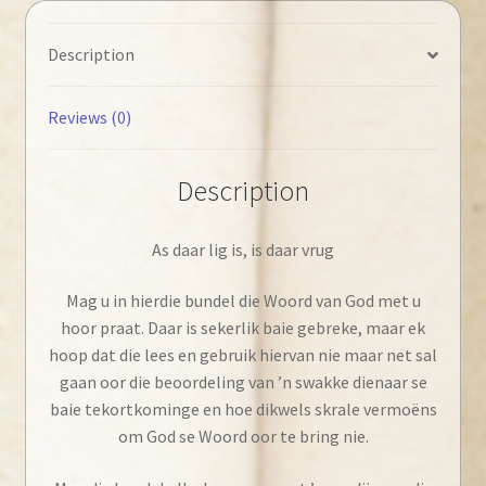
daar
vrug
Description
quantity
Reviews (0)
Description
As daar lig is, is daar vrug
Mag u in hierdie bundel die Woord van God met u
hoor praat. Daar is sekerlik baie gebreke, maar ek
hoop dat die lees en gebruik hiervan nie maar net sal
gaan oor die beoordeling van ’n swakke dienaar se
baie tekortkominge en hoe dikwels skrale vermoëns
om God se Woord oor te bring nie.