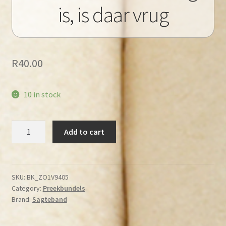
is, is daar vrug
R
40.00
10 in stock
Venter,
Add to cart
P
–
As
daar
SKU:
BK_ZO1V9405
Category:
Preekbundels
lig
Brand:
Sagteband
is,
is