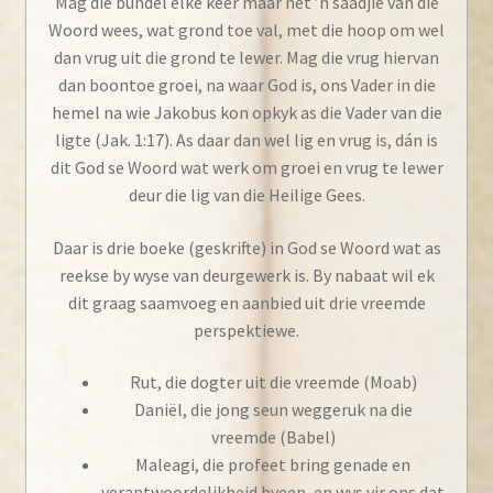
Mag die bundel elke keer maar net ’n saadjie van die
Woord wees, wat grond toe val, met die hoop om wel
dan vrug uit die grond te lewer. Mag die vrug hiervan
dan boontoe groei, na waar God is, ons Vader in die
hemel na wie Jakobus kon opkyk as die Vader van die
ligte (Jak. 1:17). As daar dan wel lig en vrug is, dán is
dit God se Woord wat werk om groei en vrug te lewer
deur die lig van die Heilige Gees.
Daar is drie boeke (geskrifte) in God se Woord wat as
reekse by wyse van deurgewerk is. By nabaat wil ek
dit graag saamvoeg en aanbied uit drie vreemde
perspektiewe.
Rut, die dogter uit die vreemde (Moab)
Daniël, die jong seun weggeruk na die
vreemde (Babel)
Maleagi, die profeet bring genade en
verantwoordelikheid byeen, en wys vir ons dat