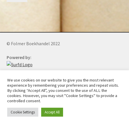
© Folmer Boekhandel 2022
Powered by:
Phone: +27 (0)73 241 3281
(WhatsApp)
We use cookies on our website to give you the most relevant
experience by remembering your preferences and repeat visits.
By clicking “Accept All”, you consent to the use of ALL the
cookies. However, you may visit "Cookie Settings" to provide a
controlled consent.
All orders will be cancelled after 5 days of nonpayment.
Cookie Settings
Accept All
0
Search
Search
for: