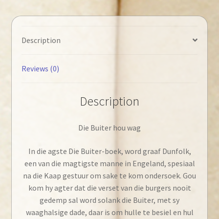
quantity
Description
Reviews (0)
Description
Die Buiter hou wag
In die agste Die Buiter-boek, word graaf Dunfolk,
een van die magtigste manne in Engeland, spesiaal
na die Kaap gestuur om sake te kom ondersoek. Gou
kom hy agter dat die verset van die burgers nooit
gedemp sal word solank die Buiter, met sy
waaghalsige dade, daar is om hulle te besiel en hul