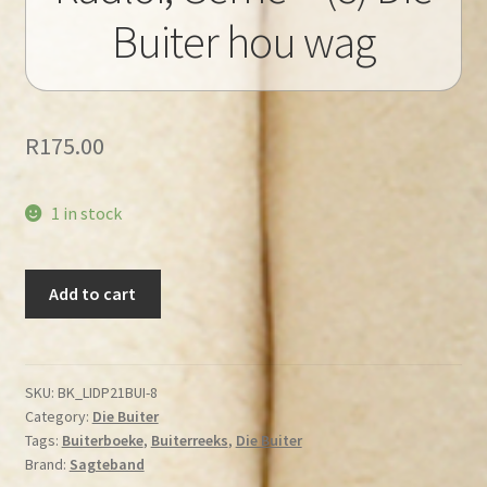
Buiter hou wag
R
175.00
1 in stock
Radlof,
Add to cart
Gerrie
-
(8)
Die
SKU:
BK_LIDP21BUI-8
Category:
Die Buiter
Buiter
Tags:
Buiterboeke
,
Buiterreeks
,
Die Buiter
hou
Brand:
Sagteband
wag