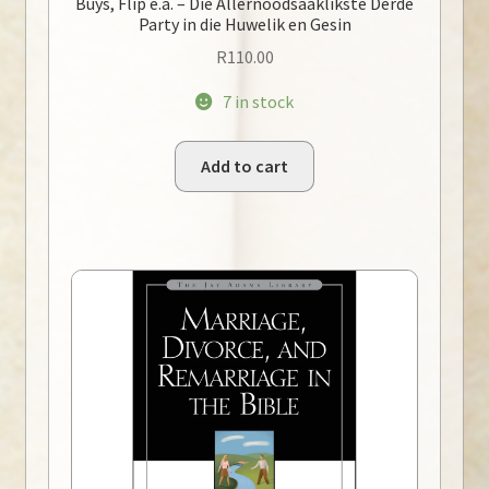
Buys, Flip e.a. – Die Allernoodsaaklikste Derde
Party in die Huwelik en Gesin
R
110.00
7 in stock
Add to cart