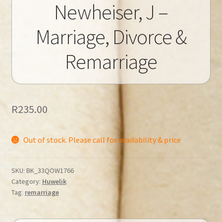
Newheiser, J –
Marriage, Divorce &
Remarriage
R
235.00
Out of stock. Please call for availability & price
SKU:
BK_33QOW1766
Category:
Huwelik
Tag:
remarriage