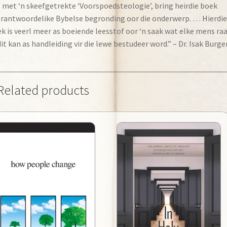
met ‘n skeefgetrekte ‘Voorspoedsteologie’, bring heirdie boek
erantwoordelike Bybelse begronding oor die onderwerp. … Hierdie
k is veerl meer as boeiende leesstof oor ‘n saak wat elke mens ra
dit kan as handleiding vir die lewe bestudeer word.” – Dr. Isak Burge
Related products