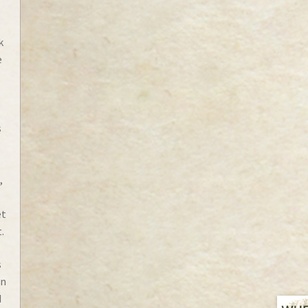
k
e
s
,
s
et
.
s
‘n
d