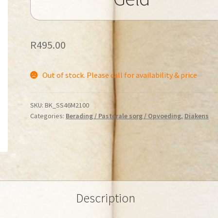
R
495.00
Out of stock. Please call for availability & price
SKU:
BK_SS46M2100
Categories:
Berading / Pastorale sorg / Opvoeding
,
Diakens
Description