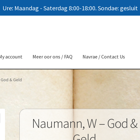
Ure: Maandag - Saterdag 8:00-18:00. Sondae: gesluit
My account
Meer oor ons / FAQ
Navrae / Contact Us
 God & Geld
Naumann, W – God &
Geld