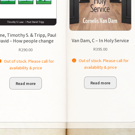
ne, Timothy S. & Tripp, Paul
Van Dam, C – In Holy Service
avid – How people change
R
395.00
R
290.00
Out of stock. Please call for
Out of stock. Please call for
availability & price
availability & price
Read more
Read more