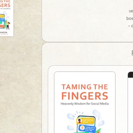
v
boe
– 