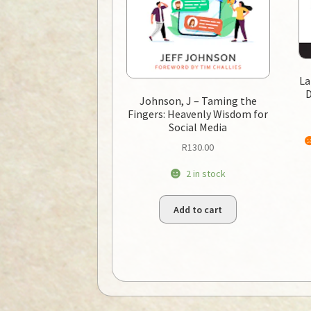
La
D
Johnson, J – Taming the
Fingers: Heavenly Wisdom for
Social Media
R
130.00
2 in stock
Add to cart