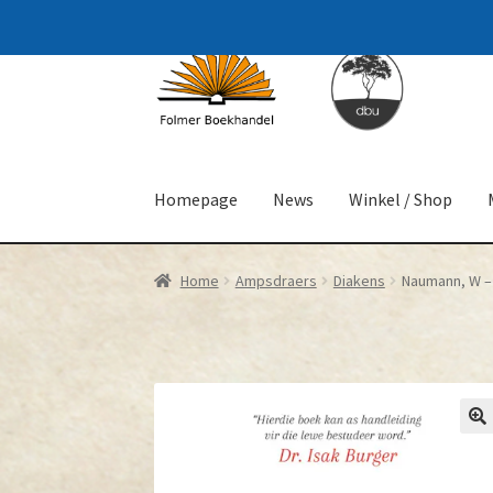
Skip
Skip
to
to
navigation
content
Homepage
News
Winkel / Shop
Home
Ampsdraers
Diakens
Naumann, W –