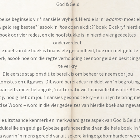
God & Geld
else beginsels vir finansiële vryheid. Hierdie is ‘n ‘
waarom
moet e
 geld reg bestee?’ asook ‘n ‘
hoe
doen ek dit?’ boek. Ek skryf hierdi
boek oor vier redes, en die hoofstukke is in hierdie vier gedeeltes
onderverdeel.
ie doel van die boek is finansiële gesondheid; hoe om met geld te
rk, asook hoe om die regte verhouding teenoor geld en besitting
te verkry.
Die eerste stap om dit te bereik is om beheer te neem oor jou
komstes en uitgawes. Dit word bereik deur middel van ‘n begroting
ar selfs meer belangrik; ‘n alternatiewe finansiële filosofie. Alle
 jy nodig het om jou finansies gesond te kry – en in lyn te bring m
 se Woord – word in die vier gedeeltes van hierdie boek saamgevat
ie uitstaande kenmerk en merkwaardigste aspek van God & Geld i
 duidelike en geldige Bybelse gefundeerdheid van die hele boek. In 
a waarin ‘n mens gereeld vanuit sekere kringe gebombardeer wor