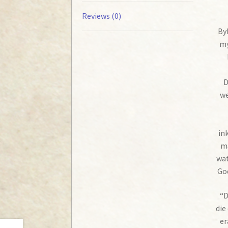
Reviews (0)
Byb
my
D
we
in
ma
wat
God
“D
die
er