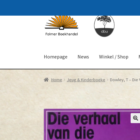
Skip
Skip
to
to
navigation
content
Homepage
News
Winkel / Shop
Home
Jeug & Kinderboeke
Dowley, T – Die 