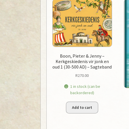
Boon, Pieter & Jenny –
Kerkgeskiedenis vir jonk en
oud 1 (30-500 AD) – Sagteband
R
270.00
1 in stock (can be
backordered)
Add to cart