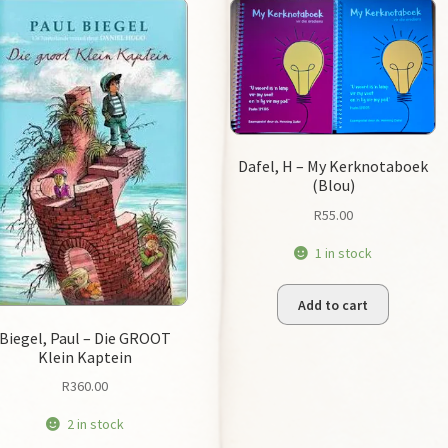
Dafel, H – My Kerknotaboek
(Blou)
R
55.00
1 in stock
Add to cart
Biegel, Paul – Die GROOT
Klein Kaptein
R
360.00
2 in stock