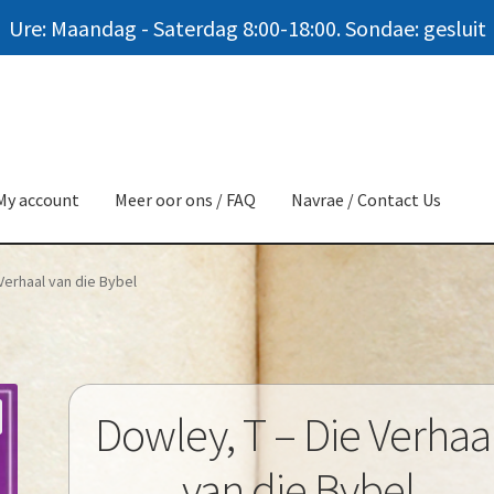
Ure: Maandag - Saterdag 8:00-18:00. Sondae: gesluit
My account
Meer oor ons / FAQ
Navrae / Contact Us
Verhaal van die Bybel
Dowley, T – Die Verhaa
van die Bybel