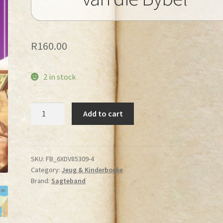
R
160.00
2 in stock
Dowley,
Add to cart
T
-
Die
Verhaal
SKU:
FB_6XDV85309-4
Category:
Jeug & Kinderboeke
van
Brand:
Sagteband
die
Bybel
quantity