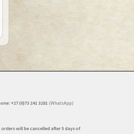
one: +27 (0)73 241 3281
(WhatsApp)
l orders will be cancelled after 5 days of