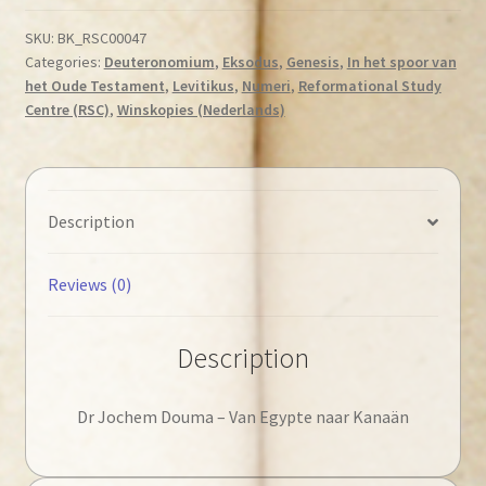
Van
Egypte
SKU:
BK_RSC00047
Categories:
Deuteronomium
,
Eksodus
,
Genesis
,
In het spoor van
naar
het Oude Testament
,
Levitikus
,
Numeri
,
Reformational Study
Kanaän
Centre (RSC)
,
Winskopies (Nederlands)
quantity
Description
Reviews (0)
Description
Dr Jochem Douma – Van Egypte naar Kanaän