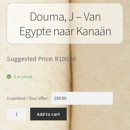
Douma, J – Van
Egypte naar Kanaän
Suggested Price:
R
100.00
2 in stock
U aanbod / Your offer:
Douma,
Add to cart
J
-