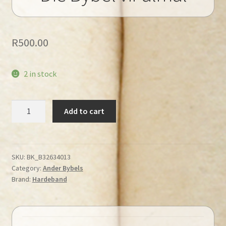
R
500.00
2 in stock
Die
Add to cart
Bybel
vir
almal
quantity
SKU:
BK_B32634013
Category:
Ander Bybels
Brand:
Hardeband