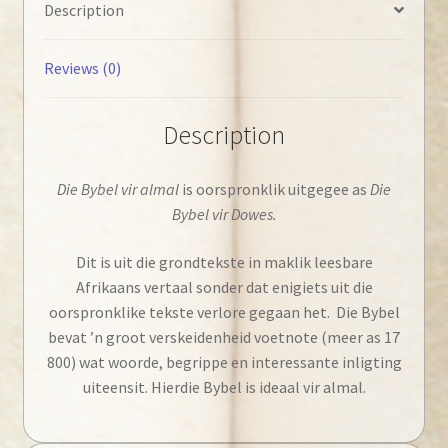
Description
Reviews (0)
Description
Die Bybel vir almal
is oorspronklik uitgegee as
Die
Bybel vir Dowes.
Dit is uit die grondtekste in maklik leesbare
Afrikaans vertaal sonder dat enigiets uit die
oorspronklike tekste verlore gegaan het. Die Bybel
bevat ’n groot verskeidenheid voetnote (meer as 17
800) wat woorde, begrippe en interessante inligting
uiteensit. Hierdie Bybel is ideaal vir almal.