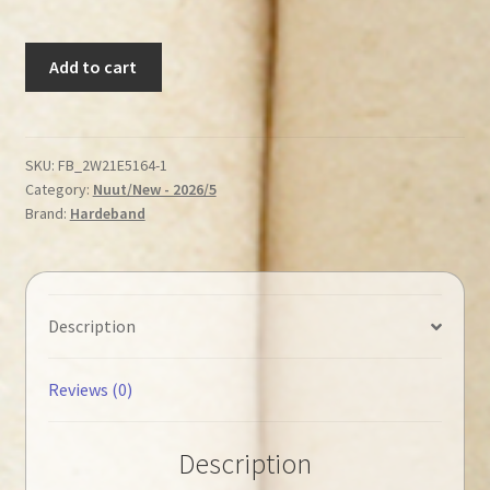
Augustinus,
Add to cart
A
-
Augustinus
Belydenisse
SKU:
FB_2W21E5164-1
Category:
Nuut/New - 2026/5
quantity
Brand:
Hardeband
Description
Reviews (0)
Description