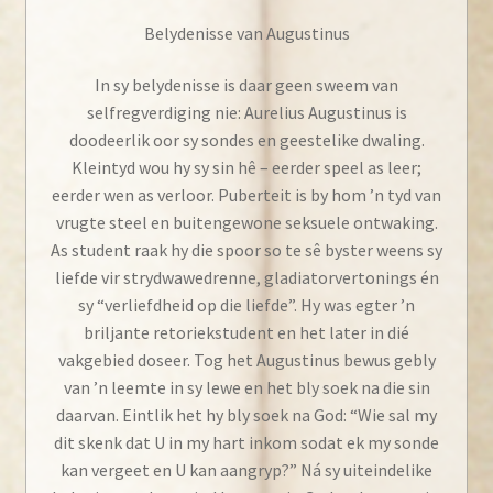
Belydenisse van Augustinus
In sy belydenisse is daar geen sweem van
selfregverdiging nie: Aurelius Augustinus is
doodeerlik oor sy sondes en geestelike dwaling.
Kleintyd wou hy sy sin hê – eerder speel as leer;
eerder wen as verloor. Puberteit is by hom ’n tyd van
vrugte steel en buitengewone seksuele ontwaking.
As student raak hy die spoor so te sê byster weens sy
liefde vir strydwawedrenne, gladiatorvertonings én
sy “verliefdheid op die liefde”. Hy was egter ’n
briljante retoriekstudent en het later in dié
vakgebied doseer. Tog het Augustinus bewus gebly
van ’n leemte in sy lewe en het bly soek na die sin
daarvan. Eintlik het hy bly soek na God: “Wie sal my
dit skenk dat U in my hart inkom sodat ek my sonde
kan vergeet en U kan aangryp?” Ná sy uiteindelike